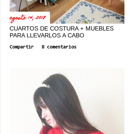
t
a
r
agosto 14, 2018
i
o
CUARTOS DE COSTURA + MUEBLES
PARA LLEVARLOS A CABO
Compartir
8 comentarios