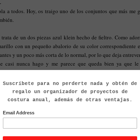
la a todos. Hoy, os traigo uno de los conjuntos que más me g
mbién.
 trata de un dos piezas azul klein hecho de fieltro. Como adorn
arillo con un pequeño abalorio de su color correspondiente e
rantes y un poco más corta de lo normal, por lo que deja entrever 
e casi nunca hago y me parece que queda bien ya que le
fisticado al conjunto. Para finalizar, unos zapatos marrón con
mo cierre.
pero que os guste, dejar en comentario vuestra opinión.