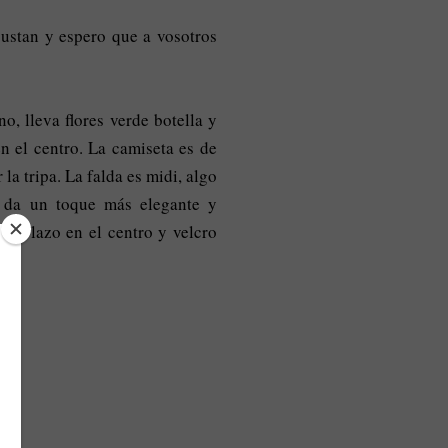
ustan y espero que a vosotros
o, lleva flores verde botella y
n el centro. La camiseta es de
la tripa. La falda es midi, algo
 da un toque más elegante y
 un lazo en el centro y velcro