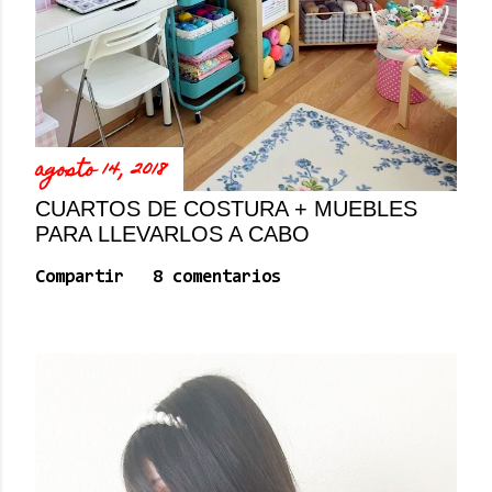
o
m
e
n
t
a
r
agosto 14, 2018
i
o
CUARTOS DE COSTURA + MUEBLES
PARA LLEVARLOS A CABO
Compartir
8 comentarios